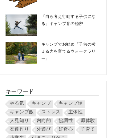
「自ら考え行動する子供にな
る」キャンプ育の秘密
キャンプでお勧め「子供の考
える力を育てるウォークラリ
ー」
キーワード
やる気
キャンプ
キャンプ場
キャンプ飯
ストレス
主体性
人見知り
内向的
協調性
原体験
友達作り
外遊び
好奇心
子育て
小学生
引きこもりがち