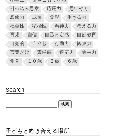
引っ込み思案
応用力
思いやり
想像力
成長
父親
生きる力
社会性
積極性
精神力
考える力
育児
自信
自己肯定感
自然教育
自発的
自立心
行動力
観察力
言葉がけ
責任感
適応力
集中力
食育
１０歳
２歳
６歳
Search
検
索:
子どもと向き合える場所