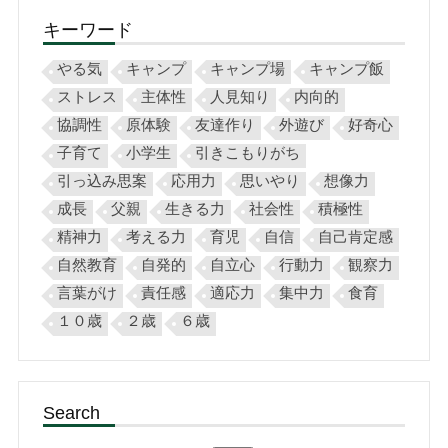
キーワード
やる気
キャンプ
キャンプ場
キャンプ飯
ストレス
主体性
人見知り
内向的
協調性
原体験
友達作り
外遊び
好奇心
子育て
小学生
引きこもりがち
引っ込み思案
応用力
思いやり
想像力
成長
父親
生きる力
社会性
積極性
精神力
考える力
育児
自信
自己肯定感
自然教育
自発的
自立心
行動力
観察力
言葉がけ
責任感
適応力
集中力
食育
１０歳
２歳
６歳
Search