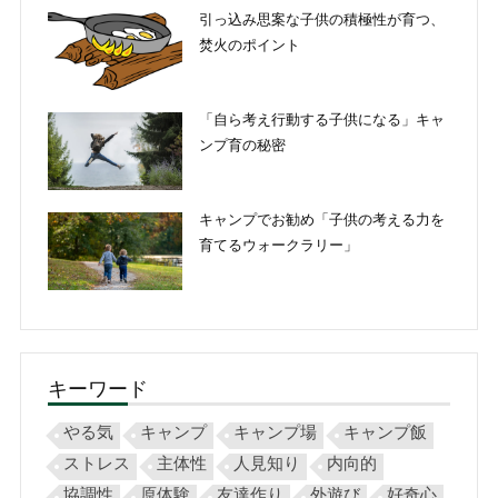
引っ込み思案な子供の積極性が育つ、
焚火のポイント
「自ら考え行動する子供になる」キャ
ンプ育の秘密
キャンプでお勧め「子供の考える力を
育てるウォークラリー」
キーワード
やる気
キャンプ
キャンプ場
キャンプ飯
ストレス
主体性
人見知り
内向的
協調性
原体験
友達作り
外遊び
好奇心