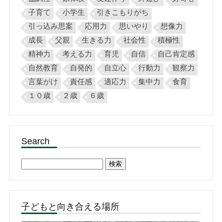
子育て
小学生
引きこもりがち
引っ込み思案
応用力
思いやり
想像力
成長
父親
生きる力
社会性
積極性
精神力
考える力
育児
自信
自己肯定感
自然教育
自発的
自立心
行動力
観察力
言葉がけ
責任感
適応力
集中力
食育
１０歳
２歳
６歳
Search
検
索:
子どもと向き合える場所