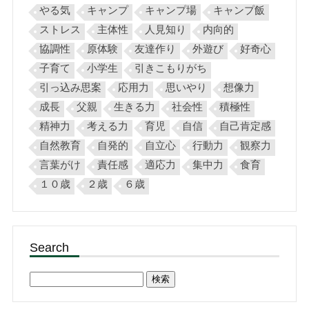
やる気
キャンプ
キャンプ場
キャンプ飯
ストレス
主体性
人見知り
内向的
協調性
原体験
友達作り
外遊び
好奇心
子育て
小学生
引きこもりがち
引っ込み思案
応用力
思いやり
想像力
成長
父親
生きる力
社会性
積極性
精神力
考える力
育児
自信
自己肯定感
自然教育
自発的
自立心
行動力
観察力
言葉がけ
責任感
適応力
集中力
食育
１０歳
２歳
６歳
Search
検
索: