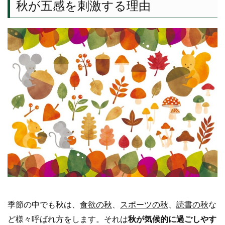
秋が五感を刺激する理由
季節の中でも秋は、
食欲の秋
、
スポーツの秋
、
読書の秋
な
ど様々呼ばれ方をします。それは
秋が気候的に過ごしやす