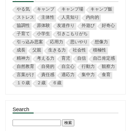
やる気
キャンプ
キャンプ場
キャンプ飯
ストレス
主体性
人見知り
内向的
協調性
原体験
友達作り
外遊び
好奇心
子育て
小学生
引きこもりがち
引っ込み思案
応用力
思いやり
想像力
成長
父親
生きる力
社会性
積極性
精神力
考える力
育児
自信
自己肯定感
自然教育
自発的
自立心
行動力
観察力
言葉がけ
責任感
適応力
集中力
食育
１０歳
２歳
６歳
Search
検
索: