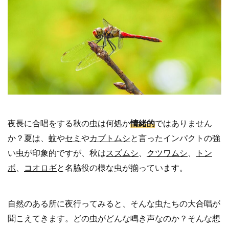
夜長に合唱をする秋の虫は何処か
情緒的
ではありません
か？夏は、
蚊
や
セミ
や
カブトムシ
と言ったインパクトの強
い虫が印象的ですが、秋は
スズムシ
、
クツワムシ
、
トン
ボ
、
コオロギ
と名脇役の様な虫が揃っています。
自然のある所に夜行ってみると、そんな虫たちの大合唱が
聞こえてきます。どの虫がどんな鳴き声なのか？そんな想