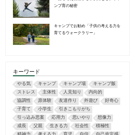
ンプ育の秘密
キャンプでお勧め「子供の考える力を
育てるウォークラリー」
キーワード
やる気
キャンプ
キャンプ場
キャンプ飯
ストレス
主体性
人見知り
内向的
協調性
原体験
友達作り
外遊び
好奇心
子育て
小学生
引きこもりがち
引っ込み思案
応用力
思いやり
想像力
成長
父親
生きる力
社会性
積極性
精神力
考える力
育児
自信
自己肯定感