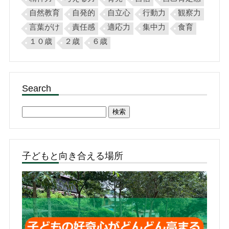
自然教育
自発的
自立心
行動力
観察力
言葉がけ
責任感
適応力
集中力
食育
１０歳
２歳
６歳
Search
検
索:
子どもと向き合える場所