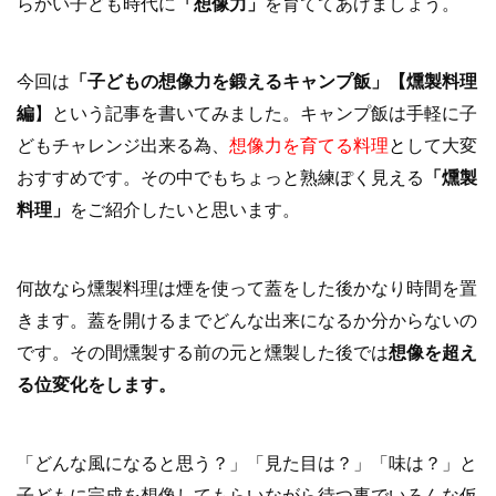
らかい子ども時代に
「想像力」
を育ててあげましょう。
今回は
「子どもの想像力を鍛えるキャンプ飯」【燻製料理
編
】という記事を書いてみました。キャンプ飯は手軽に子
どもチャレンジ出来る為、
想像力を育てる料理
と
して大変
おすすめです。その中でもちょっと熟練ぽく見える
「燻製
料理」
をご紹介したいと思います。
何故なら燻製料理は煙を使って蓋をした後かなり時間を置
きます。蓋を開けるまでどんな出来になるか分からないの
です。その間燻製する前の元と燻製した後では
想像を超え
る位変化をします。
「どんな風になると思う？」「見た目は？」「味は？」と
子どもに完成を想像してもらいながら待つ事でいろんな仮