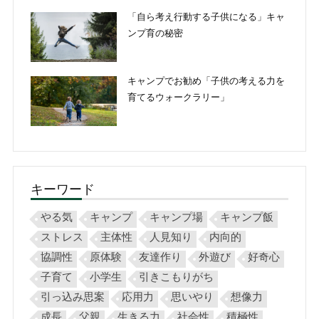
「自ら考え行動する子供になる」キャ
ンプ育の秘密
キャンプでお勧め「子供の考える力を
育てるウォークラリー」
キーワード
やる気
キャンプ
キャンプ場
キャンプ飯
ストレス
主体性
人見知り
内向的
協調性
原体験
友達作り
外遊び
好奇心
子育て
小学生
引きこもりがち
引っ込み思案
応用力
思いやり
想像力
成長
父親
生きる力
社会性
積極性