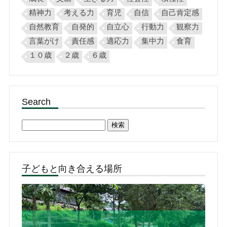
精神力
考える力
育児
自信
自己肯定感
自然教育
自発的
自立心
行動力
観察力
言葉がけ
責任感
適応力
集中力
食育
１０歳
２歳
６歳
Search
検
索:
子どもと向き合える場所