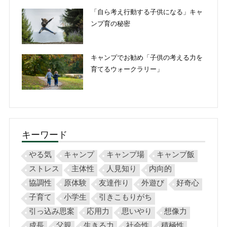
「自ら考え行動する子供になる」キャ
ンプ育の秘密
キャンプでお勧め「子供の考える力を
育てるウォークラリー」
キーワード
やる気
キャンプ
キャンプ場
キャンプ飯
ストレス
主体性
人見知り
内向的
協調性
原体験
友達作り
外遊び
好奇心
子育て
小学生
引きこもりがち
引っ込み思案
応用力
思いやり
想像力
成長
父親
生きる力
社会性
積極性