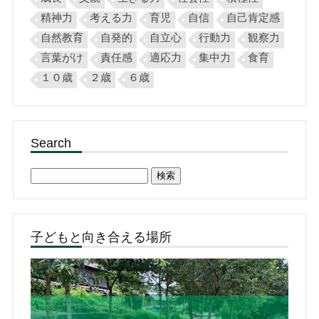
精神力
考える力
育児
自信
自己肯定感
自然教育
自発的
自立心
行動力
観察力
言葉がけ
責任感
適応力
集中力
食育
１０歳
２歳
６歳
Search
検
索:
子どもと向き合える場所