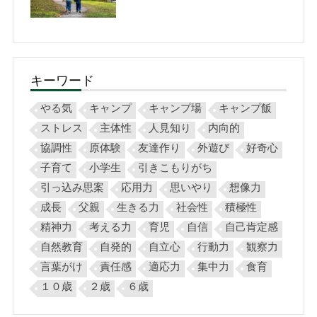
キーワード
やる気
キャンプ
キャンプ場
キャンプ飯
ストレス
主体性
人見知り
内向的
協調性
原体験
友達作り
外遊び
好奇心
子育て
小学生
引きこもりがち
引っ込み思案
応用力
思いやり
想像力
成長
父親
生きる力
社会性
積極性
精神力
考える力
育児
自信
自己肯定感
自然教育
自発的
自立心
行動力
観察力
言葉がけ
責任感
適応力
集中力
食育
１０歳
２歳
６歳