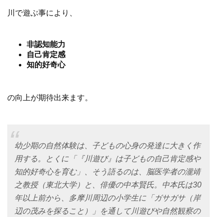
川で遊ぶ事により、
非認知能力
自己肯定感
知的好奇心
の向上が期待出来ます。
幼少期の自然体験は、子どもの心身の発達に大きく作
用する。とくに「『川遊び』は子どもの自己肯定感や
知的好奇心を育む」、そう語るのは、脳医学者の瀧靖
之教授（東北大学）と、俳優の中本賢氏。中本氏は30
年以上前から、多摩川周辺の小学生に「ガサガサ（岸
辺の茂みを探ること）」を通して川遊びや自然観察の