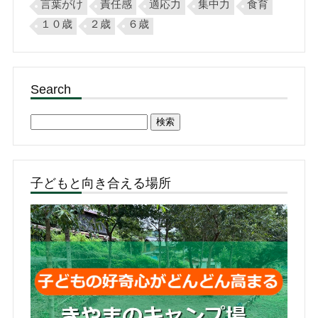
言葉がけ
責任感
適応力
集中力
食育
１０歳
２歳
６歳
Search
検
索:
子どもと向き合える場所