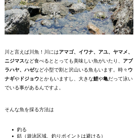
川と言えば川魚！川には
アマゴ、イワナ、アユ、ヤマメ、
ニジマス
など食べるととっても美味しい魚がいたり、
アブ
ラハヤ、ハゼ
など小型で割と沢山いる魚もいます。時々
ウ
ナギ
や
ドジョウ
とかもいますし、大きな
鯉
や
亀
だって泳い
でいる事があるんですよ。
そんな魚を採る方法は
釣る
銛（遊泳区域、釣りポイントは避ける）