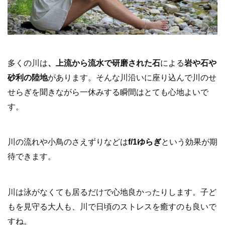
多くの川は
、上流から流水で研磨された石
による
岩や石や
砂利の陸地
があります。そんな川沿いに座り込んで川のせ
せらぎを聞きながら一休みする瞬間はとても心地よいで
す。
川の流れや小鳥のさえずりなどは
f/1ゆらぎ
という効果が期
待できます。
川は泳がなくても居るだけで心地良かったりします。子ど
もを見守る大人も、川で日頃のストレスを癒すのも良いで
すね。