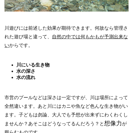
川遊びには前述した効果が期待できます。何故なら管理さ
れた遊び場と違って、
自然の中では何もかもが予測出来な
い
からです。
川にいる生き物
水の深さ
水の流れ
市営のプールなどは深さは一定ですが、川は場所によって
全然違います。あと川にはカニや魚など色んな生き物がい
ます。子どもは勿論、大人でも予想が出来ずにわくわくし
想像力
ませんか？あそこはどうなってるんだろう？と
が
膨らむものです。