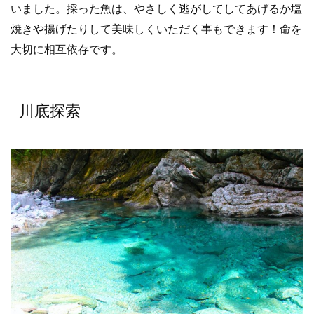
いました。採った魚は、やさしく
逃がして
してあげるか
塩
焼きや揚げたり
して美味しくいただく事もできます！命を
大切に相互依存です。
川底探索