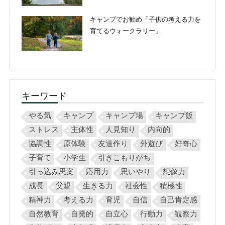
キャンプでお勧め「子供の考える力を
育てるウォークラリー」
キーワード
やる気
キャンプ
キャンプ場
キャンプ飯
ストレス
主体性
人見知り
内向的
協調性
原体験
友達作り
外遊び
好奇心
子育て
小学生
引きこもりがち
引っ込み思案
応用力
思いやり
想像力
成長
父親
生きる力
社会性
積極性
精神力
考える力
育児
自信
自己肯定感
自然教育
自発的
自立心
行動力
観察力