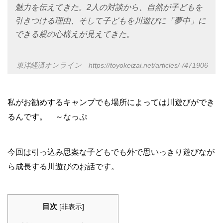
魅力を伝えてきた。2人の対談から、自然が子どもを
引きつける理由、そして子どもを川遊びに「夢中」に
できる親の心構えが見えてきた。
東洋経済オンライン
https://toyokeizai.net/articles/-/471906
私がお勧めするキャンプでも場所によっては川遊びができ
るんです。
～なっぷ
今回は引っ込み思案な子どもでも外で思いっきり遊びなが
ら成長する川遊びのお話です。
目次
[
非表示
]